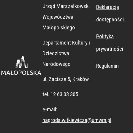
Ogólnokszta
Niepełnospr
dowy Port
Urząd Marszałkowski
Deklaracja
wielorodzinn
Dokumentac
Daleki
Lotniczy im.
łcących
awnych
Województwa
dostępności
ji Sztuki
Wschód
e
Mistrzostwa
Jana Pawła
Małopolskiego
Tadeusza
Sportowego
II Kraków-
Polityka
Departament Kultury i
Kantora
Balice
prywatności
Dziedzictwa
CRICOTEKA
Narodowego
Regulamin
ul. Zacisze 5, Kraków
tel. 12 63 03 305
e-mail:
nagroda.witkiewicza@umwm.pl