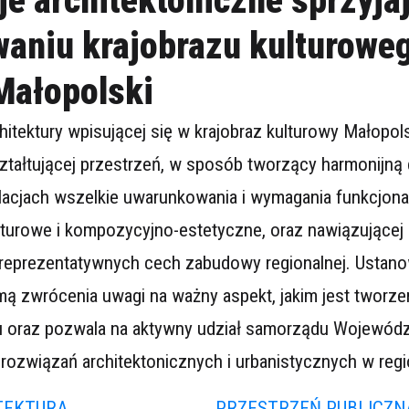
je architektoniczne sprzyja
owaniu krajobrazu kulturowe
Małopolski
itektury wpisującej się w krajobraz kulturowy Małopols
ształtującej przestrzeń, w sposób tworzący harmonijną
acjach wszelkie uwarunkowania i wymagania funkcjona
turowe i kompozycyjno-estetyczne, oraz nawiązującej
 reprezentatywnych cech zabudowy regionalnej. Ustano
mą zwrócenia uwagi na ważny aspekt, jakim jest tworze
nu oraz pozwala na aktywny udział samorządu Wojewód
ozwiązań architektonicznych i urbanistycznych w regi
TEKTURA
PRZESTRZEŃ PUBLICZN