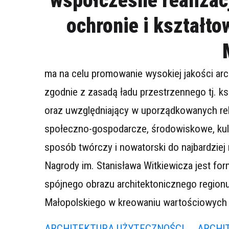
współczesne realizac
ochronie i kształt
ma na celu promowanie wysokiej jakości arch
zgodnie z zasadą ładu przestrzennego tj. k
oraz uwzględniający w uporządkowanych rel
społeczno-gospodarcze, środowiskowe, kul
sposób twórczy i nowatorski do najbardziej
Nagrody im. Stanisława Witkiewicza jest for
spójnego obrazu architektonicznego regio
Małopolskiego w kreowaniu wartościowych r
ARCHITEKTURA UŻYTECZNOŚCI
ARCHI