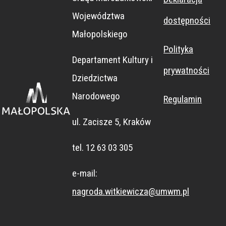
Dokumentac
usługowy
przyrodnicz
Publicznej
awnych
Województwa
dostępności
ji Sztuki
im. Wiktora
a
Małopolskiego
Tadeusza
Bazielicha w
BOBROWISK
Polityka
Departament Kultury i
Kantora
Starym
O"
prywatności
Dziedzictwa
CRICOTEKA
Sączu
Narodowego
Regulamin
ul. Zacisze 5, Kraków
tel. 12 63 03 305
e-mail:
nagroda.witkiewicza@umwm.pl