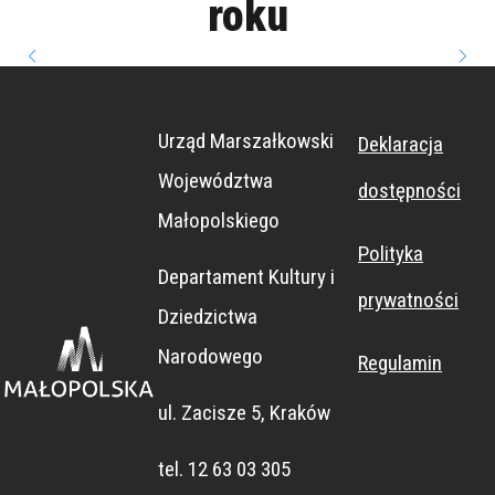
roku
obserwacyjn
Miejsko-
Zespołu
w Krakowie
Budynek
Pawilon
Dom w
Gminnej
Szkół
ymi
mieszkalno-
Tatrach
Józefa
Ogólnokszta
Biblioteki
"Enklawa
Urząd Marszałkowski
Deklaracja
Czapskiego
usługowy
przyrodnicz
Publicznej
łcących
Województwa
dostępności
Muzeum
Mistrzostwa
im. Wiktora
a
Małopolskiego
Narodowego
Bazielicha w
BOBROWISK
Sportowego
Polityka
Departament Kultury i
w Krakowie
Starym
O"
prywatności
Dziedzictwa
Sączu
Narodowego
Regulamin
ul. Zacisze 5, Kraków
tel. 12 63 03 305