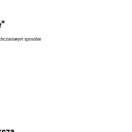
e"
ychczasowym sposobie
rcza