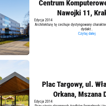
Centrum Komputerowe
Nawojki 11, Kr
Edycja 2014
Architekturę tę cechuje dystyngowany charakter
dydakt...
Czytaj dalej
Plac Targowy, ul. W
Orkana, Mszana 
Edycja 2014
Przy użyciu skromnych środków formalnych i te