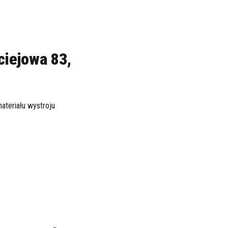
ciejowa 83,
teriału wystroju