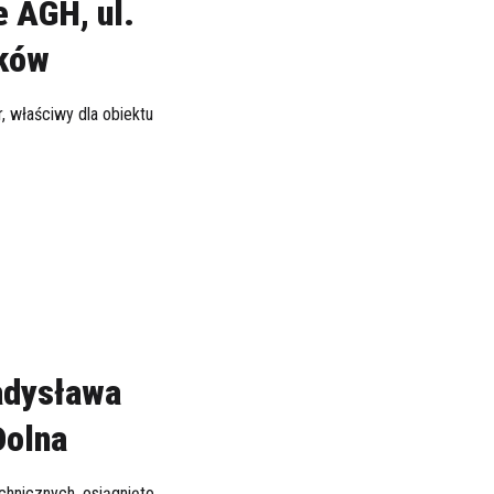
 AGH, ul.
aków
, właściwy dla obiektu
ładysława
Dolna
chnicznych, osiągnięto