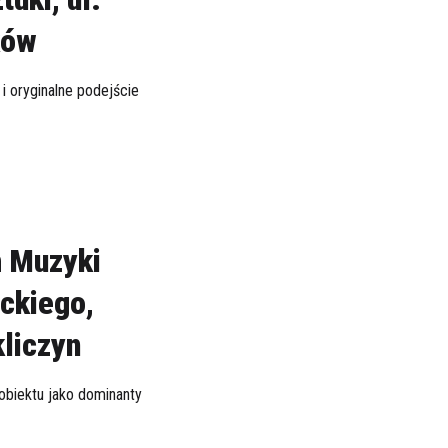
ków
 i oryginalne podejście
m Muzyki
ckiego,
kliczyn
obiektu jako dominanty