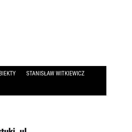
BIEKTY
STANISŁAW WITKIEWICZ
uki, ul.