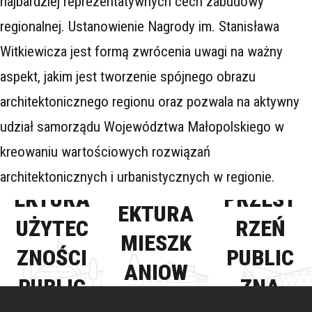
najbardziej reprezentatywnych cech zabudowy
regionalnej. Ustanowienie Nagrody im. Stanisława
Witkiewicza jest formą zwrócenia uwagi na ważny
aspekt, jakim jest tworzenie spójnego obrazu
architektonicznego regionu oraz pozwala na aktywny
udział samorządu Województwa Małopolskiego w
kreowaniu wartościowych rozwiązań
ARCHIT
architektonicznych i urbanistycznych w regionie.
ARCHIT
EKTURA
PRZEST
EKTURA
UŻYTEC
RZEŃ
MIESZK
ZNOŚCI
PUBLIC
ANIOW
PUBLIC
ZNA
A